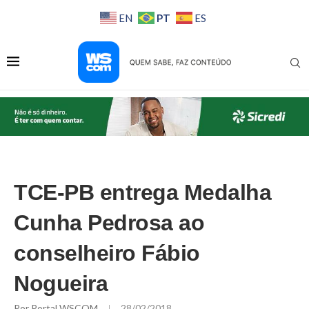
PT
EN
ES
TCE-PB entrega Medalha
Cunha Pedrosa ao
conselheiro Fábio
Nogueira
Por
Portal WSCOM
28/02/2018