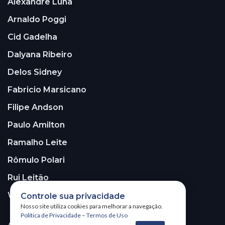
Alexandre Luna
Arnaldo Poggi
Cid Gadelha
Dalyana Ribeiro
Delos Sidney
Fabricio Marsicano
Filipe Andson
Paulo Amilton
Ramalho Leite
Rômulo Polari
Rui Leitão
Walter Santos
Controle sua privacidade
Nosso site utiliza cookies para melhorar a navegação.
Política de Privacidade
–
Termos de Uso
ASSINE A NOSSA NEWSLETTER!