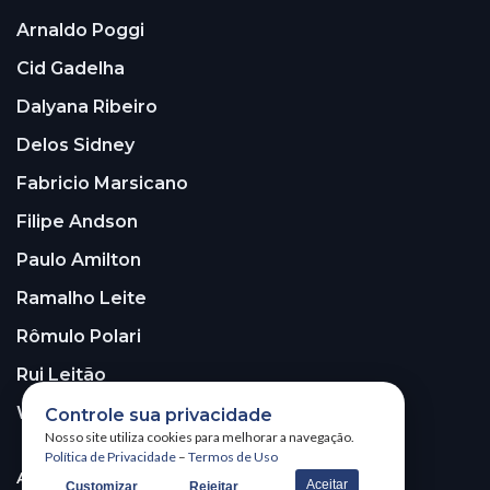
Arnaldo Poggi
Cid Gadelha
Dalyana Ribeiro
Delos Sidney
Fabricio Marsicano
Filipe Andson
Paulo Amilton
Ramalho Leite
Rômulo Polari
Rui Leitão
Walter Santos
Controle sua privacidade
Nosso site utiliza cookies para melhorar a navegação.
Política de Privacidade
–
Termos de Uso
ASSINE A NOSSA NEWSLETTER!
Aceitar
Customizar
Rejeitar