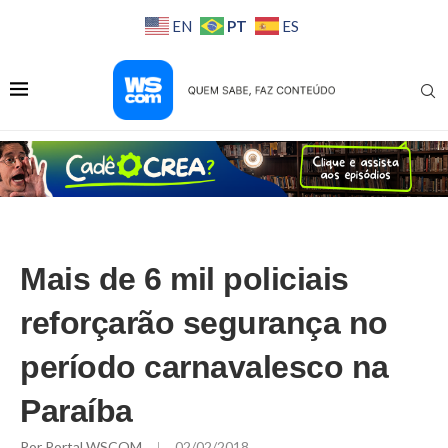
PT
EN
ES
Mais de 6 mil policiais
reforçarão segurança no
período carnavalesco na
Paraíba
Por
Portal WSCOM
02/02/2018