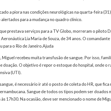
ado a piora nas condições neurológicas na quarta-feira (31)
o alertados para a mudança no quadro clínico.
que prestava serviços para a TV Globo, morreram o piloto Da
a Aeronáutica Lia Maria de Souza, de 34 anos. O comandante 
iu para o Rio de Janeiro.Ajuda
, Miguel recebeu muita transfusão de sangue. Por isso, fami
e doação. O objetivo é repor o estoque do hospital, onde o r
nsiva (UTI).
angue, é necessário ir até o posto de coleta do HR, que fica 
 pernambucana. Sangue de todos os tipos podem ser doados no
h às 17h30. Na ocasião, deve ser mencionado o nome de Migu