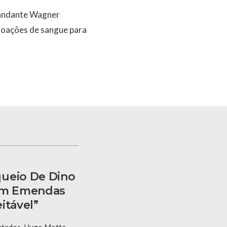
omandante Wagner
doações de sangue para
queio De Dino
 Em Emendas
itável”