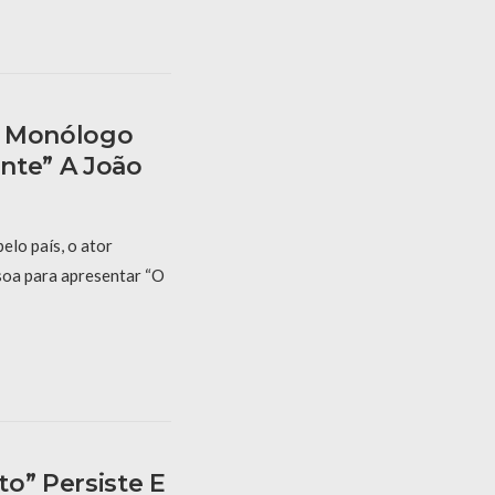
z Monólogo
nte” A João
elo país, o ator
oa para apresentar “O
o” Persiste E