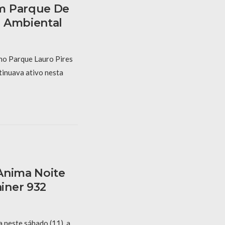
m Parque De
o Ambiental
no Parque Lauro Pires
tinuava ativo nesta
Anima Noite
iner 932
 neste sábado (11), a