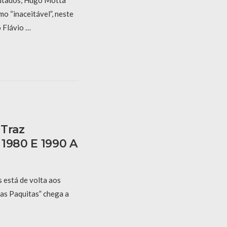
utados, Hugo Motta
mo “inaceitável”, neste
o Flávio …
 Traz
 1980 E 1990 A
está de volta aos
das Paquitas” chega a