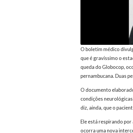
O boletim médico divulg
que é gravíssimo o esta
queda do Globocop, ocorr
pernambucana. Duas pes
O documento elaborado 
condições neurológicas
diz, ainda, que o pacie
Ele está respirando po
ocorra uma nova interco