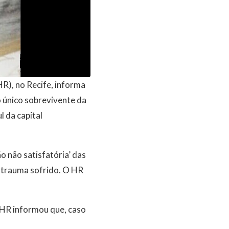
HR), no Recife, informa
o único sobrevivente da
l da capital
 não satisfatória’ das
 trauma sofrido. O HR
 HR informou que, caso