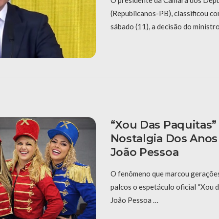
O presidente da Câmara dos Dep
(Republicanos-PB), classificou co
sábado (11), a decisão do ministr
“Xou Das Paquitas”
Nostalgia Dos Anos
João Pessoa
O fenômeno que marcou gerações 
palcos o espetáculo oficial “Xou 
João Pessoa …