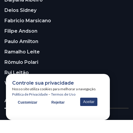
Delos Sidney
Fabricio Marsicano
Filipe Andson
Paulo Amilton
Ramalho Leite
Rômulo Polari
Rui Leitão
Controle sua privacidade
Walter Santos
Nosso site utiliza cookies para melhorar a navegação.
Política de Privacidade
–
Termos de Uso
ASSINE A NOSSA NEWSLETTER!
Aceitar
Customizar
Rejeitar
Receba nossa newsletter