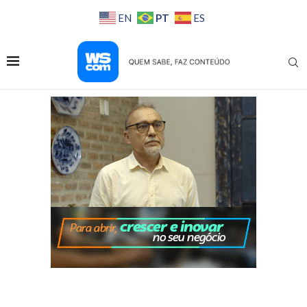
PT
EN
ES