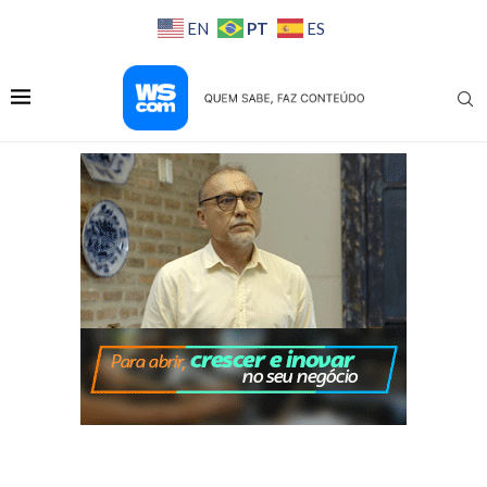
PT
EN
ES