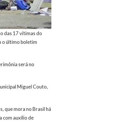
o das 17 vítimas do
 o último boletim
erimônia será no
unicipal Miguel Couto,
s, que mora no Brasil há
a com auxílio de