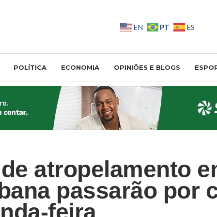
PT
EN
ES
POLÍTICA
ECONOMIA
OPINIÕES E BLOGS
ESPO
 de atropelamento 
ana passarão por c
nda-feira