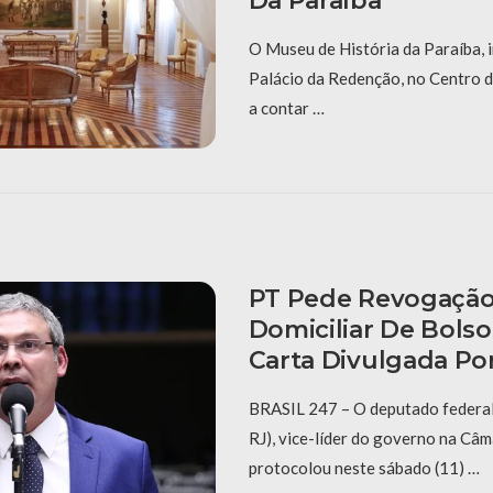
Da Paraíba
O Museu de História da Paraíba, i
Palácio da Redenção, no Centro 
a contar …
PT Pede Revogação
Domiciliar De Bols
Carta Divulgada Por
BRASIL 247 – O deputado federal
RJ), vice-líder do governo na Câ
protocolou neste sábado (11) …