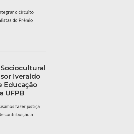
ntegrar o circuito
alistas do Prêmio
Sociocultural
ssor Iveraldo
e Educação
 Da UFPB
cisamos fazer justiça
e contribuição à