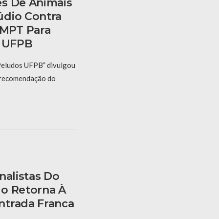
s De Animais
údio Contra
MPT Para
a UFPB
Peludos UFPB” divulgou
 recomendação do
nalistas Do
o Retorna À
ntrada Franca