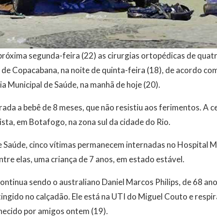
róxima segunda-feira (22) as cirurgias ortopédicas de quatr
de Copacabana, na noite de quinta-feira (18), de acordo com
ia Municipal de Saúde, na manhã de hoje (20).
rada a bebê de 8 meses, que não resistiu aos ferimentos. A c
sta, em Botafogo, na zona sul da cidade do Rio.
e Saúde, cinco vítimas permanecem internadas no Hospital M
Entre elas, uma criança de 7 anos, em estado estável.
ontinua sendo o australiano Daniel Marcos Philips, de 68 ano
ingido no calçadão. Ele está na UTI do Miguel Couto e respir
nhecido por amigos ontem (19).