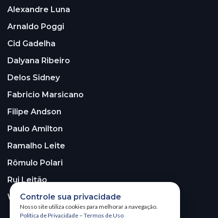
Alexandre Luna
Arnaldo Poggi
Cid Gadelha
Dalyana Ribeiro
Delos Sidney
Fabricio Marsicano
Filipe Andson
Paulo Amilton
Ramalho Leite
Rômulo Polari
Rui Leitão
Controle sua privacidade
Walter Santos
Nosso site utiliza cookies para melhorar a navegação.
Política de Privacidade
–
Termos de Uso