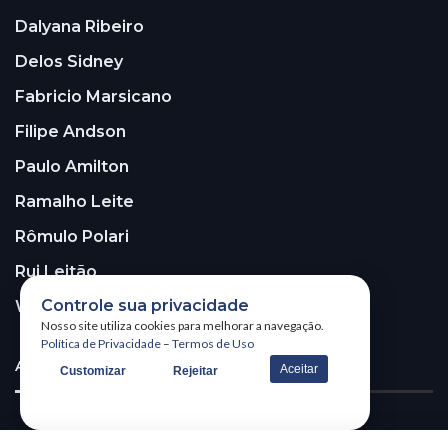
Dalyana Ribeiro
Delos Sidney
Fabricio Marsicano
Filipe Andson
Paulo Amilton
Ramalho Leite
Rômulo Polari
Rui Leitão
Controle sua privacidade
Walter Santos
Nosso site utiliza cookies para melhorar a navegação.
Política de Privacidade
–
Termos de Uso
ASSINE A NOSSA NEWSLETTER!
Aceitar
Customizar
Rejeitar