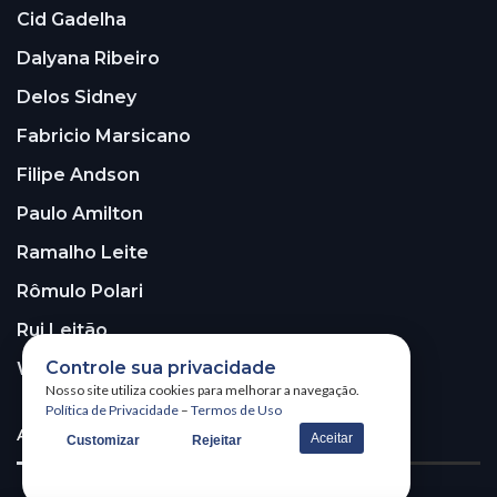
Cid Gadelha
Dalyana Ribeiro
Delos Sidney
Fabricio Marsicano
Filipe Andson
Paulo Amilton
Ramalho Leite
Rômulo Polari
Rui Leitão
Controle sua privacidade
Walter Santos
Nosso site utiliza cookies para melhorar a navegação.
Política de Privacidade
–
Termos de Uso
ASSINE A NOSSA NEWSLETTER!
Aceitar
Customizar
Rejeitar