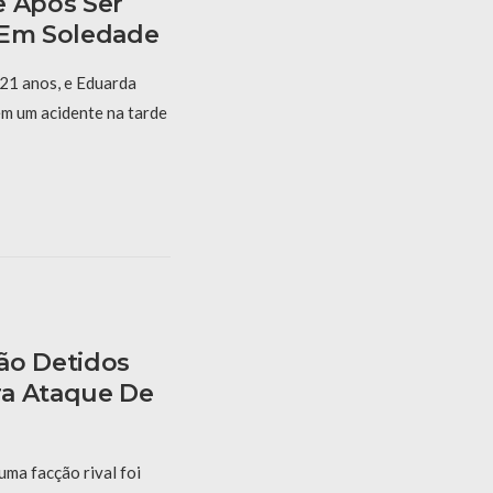
e Após Ser
 Em Soledade
 21 anos, e Eduarda
m um acidente na tarde
ão Detidos
ra Ataque De
ma facção rival foi