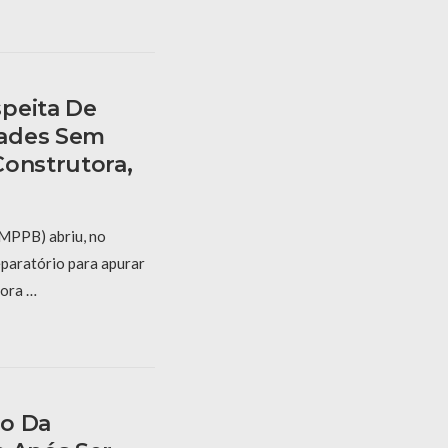
peita De
dades Sem
Construtora,
(MPPB) abriu, no
paratório para apurar
tora …
do Da