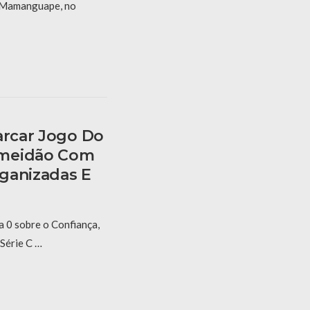
m Mamanguape, no
arcar Jogo Do
lmeidão Com
ganizadas E
 0 sobre o Confiança,
 Série C …