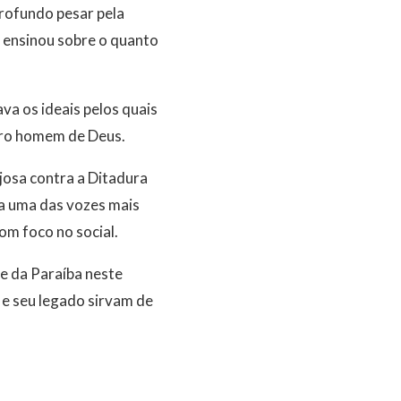
rofundo pesar pela
 ensinou sobre o quanto
va os ideais pelos quais
eiro homem de Deus.
josa contra a Ditadura
ra uma das vozes mais
om foco no social.
e da Paraíba neste
e seu legado sirvam de