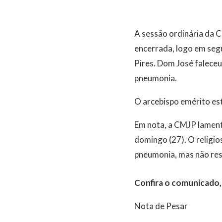
A sessão ordinária da C
encerrada, logo em segu
Pires. Dom José falece
pneumonia.
O arcebispo emérito es
Em nota, a CMJP lament
domingo (27). O religi
pneumonia, mas não resi
Confira o comunicado, 
Nota de Pesar