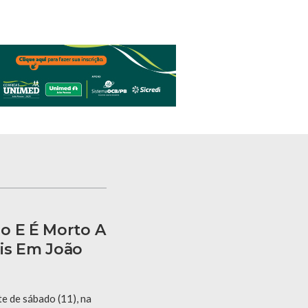
o E É Morto A
is Em João
te de sábado (11), na