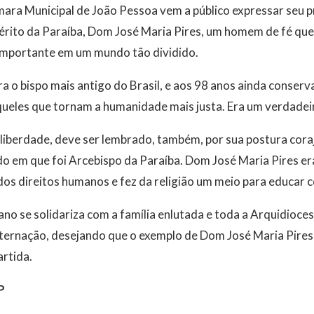
ara Municipal de João Pessoa vem a público expressar seu p
rito da Paraíba, Dom José Maria Pires, um homem de fé que
é importante em um mundo tão dividido.
a o bispo mais antigo do Brasil, e aos 98 anos ainda conserva
 aqueles que tornam a humanidade mais justa. Era um verdad
liberdade, deve ser lembrado, também, por sua postura cora
odo em que foi Arcebispo da Paraíba. Dom José Maria Pires e
os direitos humanos e fez da religião um meio para educar c
o se solidariza com a família enlutada e toda a Arquidioces
ernação, desejando que o exemplo de Dom José Maria Pires 
artida.
P