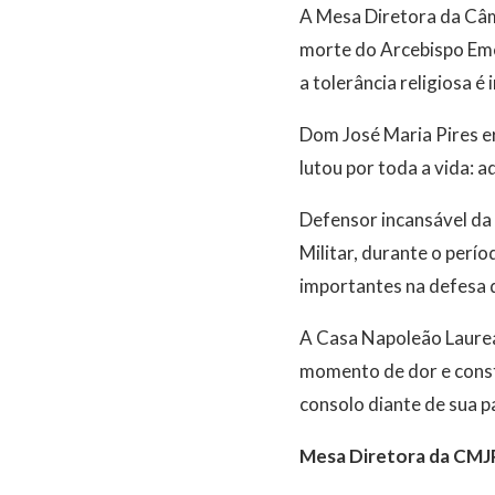
A Mesa Diretora da Câm
morte do Arcebispo Emé
a tolerância religiosa 
Dom José Maria Pires er
lutou por toda a vida:
Defensor incansável da 
Militar, durante o perí
importantes na defesa d
A Casa Napoleão Laurean
momento de dor e const
consolo diante de sua p
Mesa Diretora da CMJ