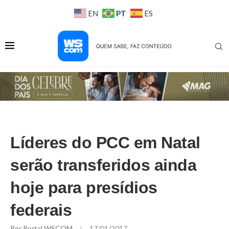
PT
EN
ES
Líderes do PCC em Natal
serão transferidos ainda
hoje para presídios
federais
Por
Portal WSCOM
17/01/2017