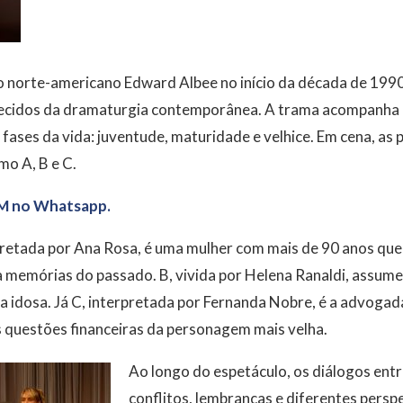
o norte-americano Edward Albee no início da década de 1990
ecidos da dramaturgia contemporânea. A trama acompanha 
fases da vida: juventude, maturidade e velhice. Em cena, as
mo A, B e C.
M no Whatsapp.
retada por Ana Rosa, é uma mulher com mais de 90 anos que
 memórias do passado. B, vivida por Helena Ranaldi, assume
 idosa. Já C, interpretada por Fernanda Nobre, é a advogad
s questões financeiras da personagem mais velha.
Ao longo do espetáculo, os diálogos entr
conflitos, lembranças e diferentes perspe