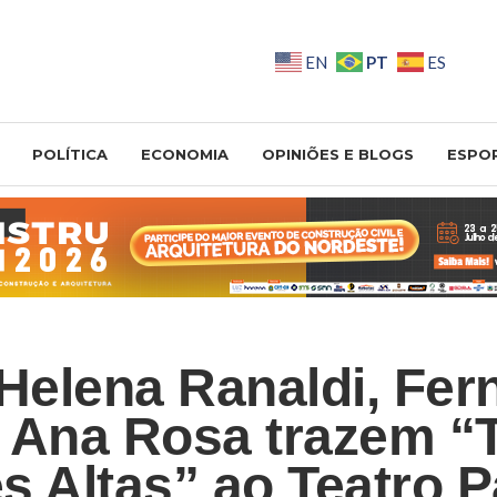
PT
EN
ES
POLÍTICA
ECONOMIA
OPINIÕES E BLOGS
ESPO
 Helena Ranaldi, Fe
 Ana Rosa trazem “
s Altas” ao Teatro P