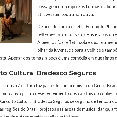
passagem do tempo e as formas de lidar
atravessam toda a narrativa.
De acordo com o diretor Fernando Philbe
reflexões profundas sobre as etapas da e
Albee nos faz refletir sobre qual é a melh
olhar da juventude para a velhice e tam
sta. Apesar dos temas, a peça é uma comédia em que rimos d
ito Cultural Bradesco Seguros
 incentivo à cultura faz parte do compromisso do Grupo Bra
 como ativo para o desenvolvimento dos capitais do conheci
o Circuito Cultural Bradesco Seguros se orgulha de ter patro
s regiões do Brasil, projetos nas áreas de música, dança, art
 além de outras manifestações artísticas.