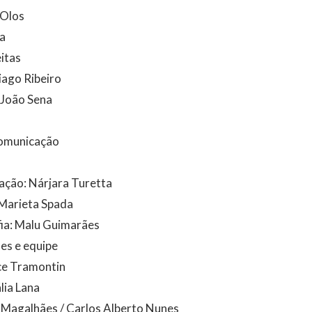
 Olos
na
eitas
iago Ribeiro
 João Sena
Comunicação
ação: Nárjara Turetta
Marieta Spada
ia: Malu Guimarães
es e equipe
ce Tramontin
lia Lana
a Magalhães / Carlos Alberto Nunes