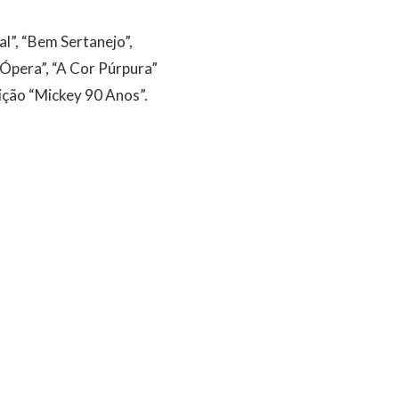
l”, “Bem Sertanejo”,
 Ópera”, “A Cor Púrpura”
sição “Mickey 90 Anos”.