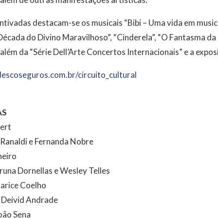
ntivadas destacam-se os musicais “Bibi – Uma vida em musica
 Década do Divino Maravilhoso”, “Cinderela”, “O Fantasma da
 além da “Série Dell’Arte Concertos Internacionais” e a expo
scoseguros.com.br/circuito_cultural
AS
ert
Ranaldi e Fernanda Nobre
heiro
runa Dornellas e Wesley Telles
larice Coelho
 Deivid Andrade
João Sena