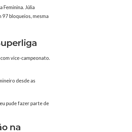
 Feminina. Júlia
m 97 bloqueios, mesma
Superliga
u com vice-campeonato.
mineiro desde as
 eu pude fazer parte de
ão na