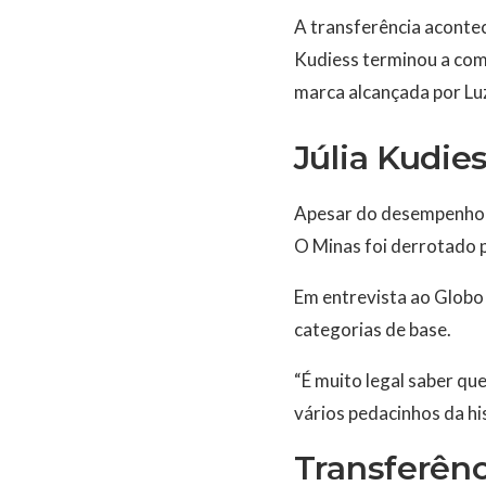
A transferência aconte
Kudiess terminou a co
marca alcançada por Luz
Júlia Kudie
Apesar do desempenho i
O Minas foi derrotado pe
Em entrevista ao Globo 
categorias de base.
“É muito legal saber qu
vários pedacinhos da hi
Transferênc