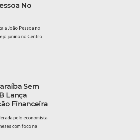
Pessoa No
a a João Pessoa no
ejo junino no Centro
araíba Sem
PB Lança
ão Financeira
derada pelo economista
 meses com foco na