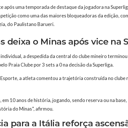
ce após uma temporada de destaque da jogadora na Superliga
mpetição como uma das maiores bloqueadoras da edição, co
ia, do Paulistano Barueri.
ss deixa o Minas após vice na 
ndividual, a despedida da central do clube mineiro termino
lo Praia Clube por 3 sets a 0 na decisão da Superliga.
Esporte, a atleta comentou a trajetória construída no clube 
e, em 10 anos de história, jogando, sendo reserva ou na base,
stória do Minas”, afirmou.
ia para a Itália reforça ascens