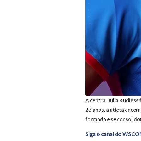
A central
Júlia Kudiess
f
23 anos, a atleta encer
formada e se consolidou 
Siga o canal do WSCO