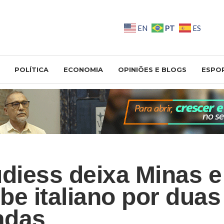
PT
EN
ES
POLÍTICA
ECONOMIA
OPINIÕES E BLOGS
ESPO
udiess deixa Minas e
be italiano por duas
adas