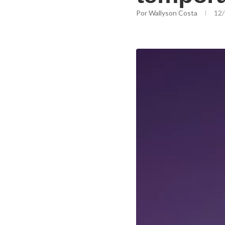
Por
Wallyson Costa
12/