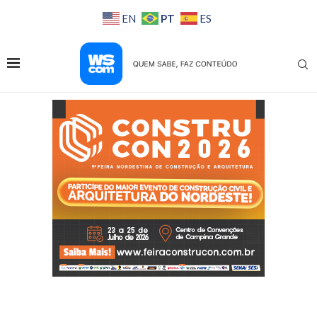
PT
EN
ES