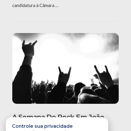
candidatura à Câmara …
A Semana Do Rock Em João
Pessoa Promete Um Dos
Controle sua privacidade