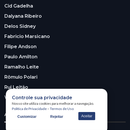
Cid Gadelha
Dalyana Ribeiro
Delos Sidney
Fabricio Marsicano
Filipe Andson
Paulo Amilton
Ramalho Leite
Rômulo Polari
Rui Leitão
Walter Santos
Controle sua privacidade
Nosso site utiliza cookies para melhorar a navegação.
Política de Privacidade
–
Termos de Uso
ASSINE A NOSSA NEWSLETTER!
Aceitar
Customizar
Rejeitar