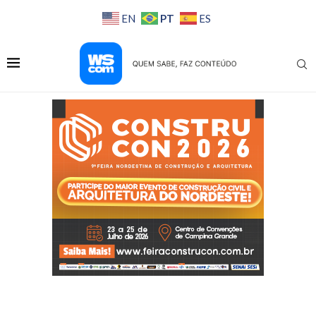
PT
EN
ES