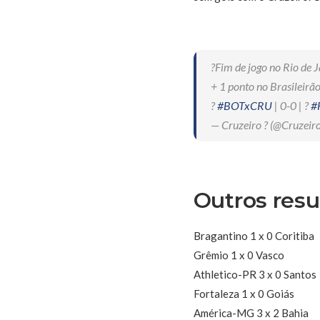
?Fim de jogo no Rio de J
+ 1 ponto no Brasileirão
?
#BOTxCRU
| 0-0 | ?
#
— Cruzeiro ? (@Cruzeir
Outros resu
Bragantino 1 x 0 Coritiba
Grêmio 1 x 0 Vasco
Athletico-PR 3 x 0 Santos
Fortaleza 1 x 0 Goiás
América-MG 3 x 2 Bahia