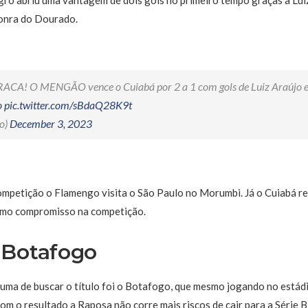
onra do Dourado.
! O MENGÃO vence o Cuiabá por 2 a 1 com gols de Luiz Araújo e Pe
o
pic.twitter.com/sBdaQ28K9t
o)
December 3, 2023
ompetição o Flamengo visita o São Paulo no Morumbi. Já o Cuiabá r
imo compromisso na competição.
 Botafogo
uma de buscar o título foi o Botafogo, que mesmo jogando no estád
om o resultado a Raposa não corre mais riscos de cair para a Série B 