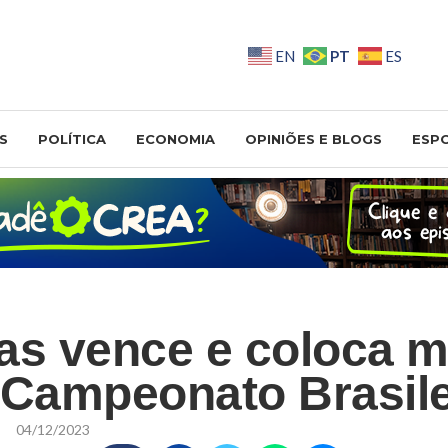
PT
EN
ES
S
POLÍTICA
ECONOMIA
OPINIÕES E BLOGS
ESP
as vence e coloca 
 Campeonato Brasile
04/12/2023