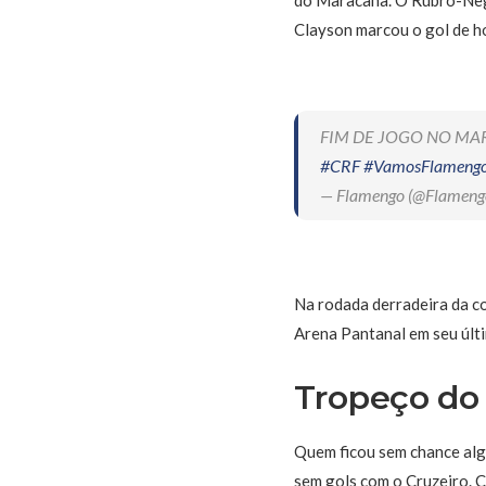
Clayson marcou o gol de h
FIM DE JOGO NO MARACA
#CRF
#VamosFlameng
— Flamengo (@Flameng
Na rodada derradeira da c
Arena Pantanal em seu últ
Tropeço do
Quem ficou sem chance alg
sem gols com o Cruzeiro. C