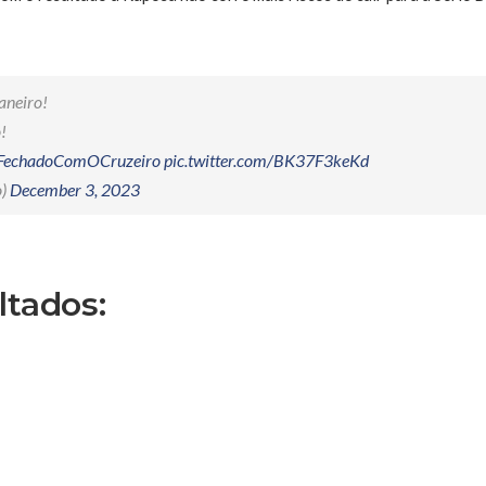
aneiro!
!
FechadoComOCruzeiro
pic.twitter.com/BK37F3keKd
o)
December 3, 2023
ltados: