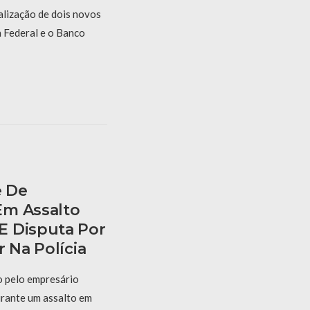
alização de dois novos
a Federal e o Banco
e De
Em Assalto
E Disputa Por
r Na Polícia
o pelo empresário
urante um assalto em