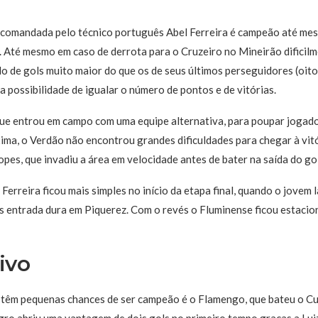
e comandada pelo técnico português Abel Ferreira é campeão até m
o. Até mesmo em caso de derrota para o Cruzeiro no Mineirão dificil
do de gols muito maior do que os de seus últimos perseguidores (oit
a possibilidade de igualar o número de pontos e de vitórias.
ue entrou em campo com uma equipe alternativa, para poupar jogado
oxima, o Verdão não encontrou grandes dificuldades para chegar à vit
pes, que invadiu a área em velocidade antes de bater na saída do go
Ferreira ficou mais simples no início da etapa final, quando o jovem l
s entrada dura em Piquerez. Com o revés o Fluminense ficou estaci
ivo
 têm pequenas chances de ser campeão é o Flamengo, que bateu o Cui
o abriu uma vantagem de dois gols no primeiro tempo graças a Lui