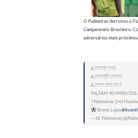
O Palmeiras derrotou o Flu
Campeonato Brasileiro. Co
adversários mais próximos
& ?????̧? ????.
& ?????̧?̃? ??????.
& ????? ???? ??! ?
FALTAM 90 MINUTOS 
? Palmeiras 1×0 Flumin
Breno Lopes
#Avanti
— SE Palmeiras (@Palm