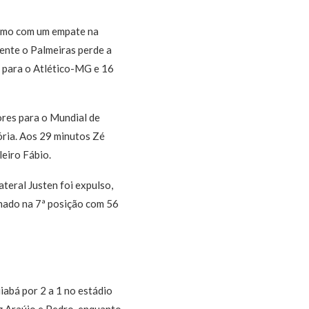
esmo com um empate na
mente o Palmeiras perde a
o para o Atlético-MG e 16
res para o Mundial de
ória. Aos 29 minutos Zé
leiro Fábio.
ateral Justen foi expulso,
onado na 7ª posição com 56
abá por 2 a 1 no estádio
z Araújo e Pedro, enquanto