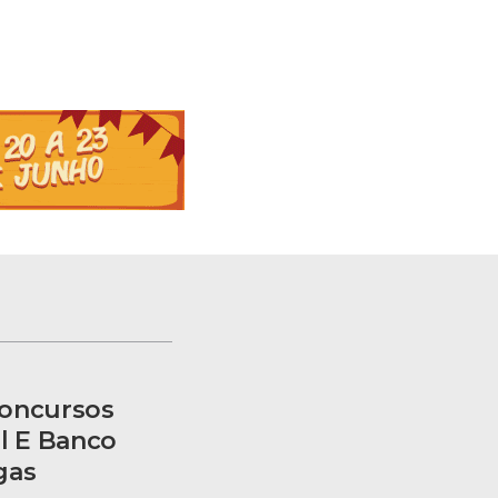
Concursos
l E Banco
gas