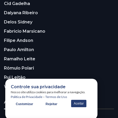
Cid Gadelha
Dalyana Ribeiro
Delos Sidney
Fabricio Marsicano
Filipe Andson
Paulo Amilton
Ramalho Leite
Rômulo Polari
Rui Leitão
Walter Santos
Controle sua privacidade
Nosso site utiliza cookies para melhorar a navegação.
Política de Privacidade
–
Termos de Uso
ASSINE A NOSSA NEWSLETTER!
Aceitar
Customizar
Rejeitar