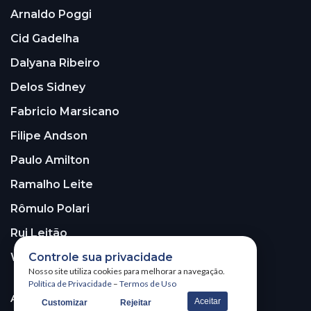
Arnaldo Poggi
Cid Gadelha
Dalyana Ribeiro
Delos Sidney
Fabricio Marsicano
Filipe Andson
Paulo Amilton
Ramalho Leite
Rômulo Polari
Rui Leitão
Controle sua privacidade
Walter Santos
Nosso site utiliza cookies para melhorar a navegação.
Política de Privacidade
–
Termos de Uso
ASSINE A NOSSA NEWSLETTER!
Aceitar
Customizar
Rejeitar