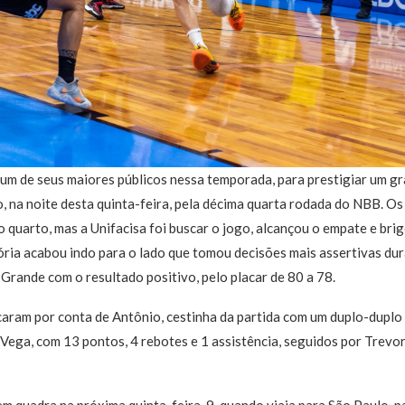
 um de seus maiores públicos nessa temporada, para prestigiar um g
, na noite desta quinta-feira, pela décima quarta rodada do NBB. Os 
 quarto, mas a Unifacisa foi buscar o jogo, alcançou o empate e brig
tória acabou indo para o lado que tomou decisões mais assertivas dura
rande com o resultado positivo, pelo placar de 80 a 78.
caram por conta de Antônio, cestinha da partida com um duplo-duplo
n Vega, com 13 pontos, 4 rebotes e 1 assistência, seguidos por Trevo
em quadra na próxima quinta-feira, 9, quando viaja para São Paulo, p