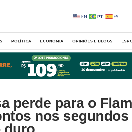
PT
EN
ES
S
POLÍTICA
ECONOMIA
OPINIÕES E BLOGS
ESP
sa perde para o Fla
ontos nos segundos 
 duro