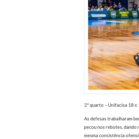
2º quarto – Unifacisa 18 
As defesas trabalharam bem
pecou nos rebotes, dando 
mesma consistência ofensiv