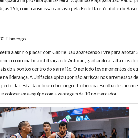
r, às 19h, com transmissão ao vivo pela Rede Ita e Youtube do Basqu
x 32 Flamengo
imeira a abrir o placar, com Gabriel Jaú aparecendo livre para anotar
uência com uma boa infiltração de Antônio, ganhando a falta e os dois
is dois pontos dentro do garrafão. O período teve momentos de equ
na liderança. A Unifacisa optou por não arriscar nos arremessos de
 perto da cesta. Já o time rubro negro foi bem na escolha dos arre
que colocaram a equipe com a vantagem de 10 no marcador.