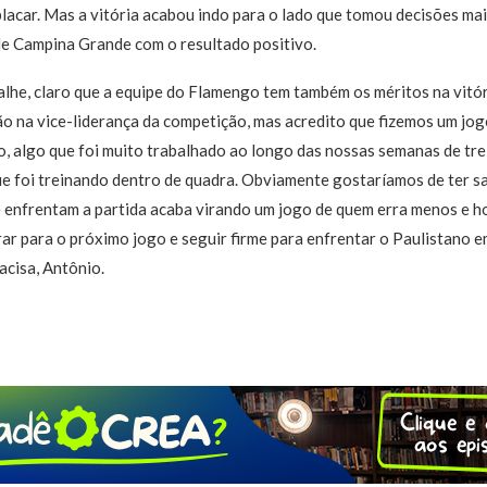
placar. Mas a vitória acabou indo para o lado que tomou decisões mai
de Campina Grande com o resultado positivo.
talhe, claro que a equipe do Flamengo tem também os méritos na vitó
tão na vice-liderança da competição, mas acredito que fizemos um jog
 algo que foi muito trabalhado ao longo das nossas semanas de tre
ue foi treinando dentro de quadra. Obviamente gostaríamos de ter sa
 enfrentam a partida acaba virando um jogo de quem erra menos e ho
r para o próximo jogo e seguir firme para enfrentar o Paulistano em 
acisa, Antônio.