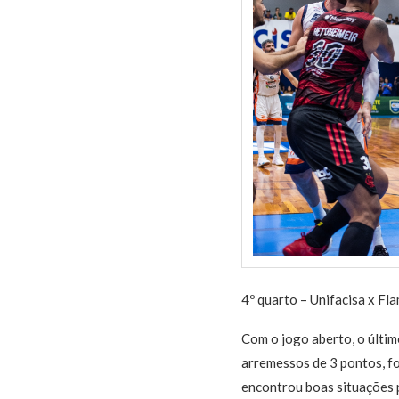
4º quarto – Unifacisa x F
Com o jogo aberto, o últi
arremessos de 3 pontos, fo
encontrou boas situações 