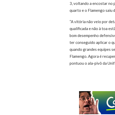
3, voltando a encostar no 
quarto e o Flamengo saiu 
“A vitória não veio por de
qualificada e não à toa es
bom desempenho defensivo,
ter conseguido aplicar o q
quando grandes equipes se
Flamengo. Agora é recupera
pontuou o ala-pivô da Unif