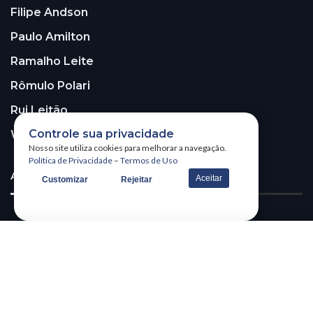
Filipe Andson
Paulo Amilton
Ramalho Leite
Rômulo Polari
Rui Leitão
Controle sua privacidade
Walter Santos
Nosso site utiliza cookies para melhorar a navegação.
Política de Privacidade
–
Termos de Uso
ASSINE A NOSSA NEWSLETTER!
Aceitar
Customizar
Rejeitar
Receba nossa newsletter
@2026 – All Right Reserved. WSCOM