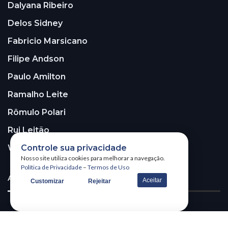
Dalyana Ribeiro
Delos Sidney
Fabricio Marsicano
Filipe Andson
Paulo Amilton
Ramalho Leite
Rômulo Polari
Rui Leitão
Controle sua privacidade
Walter Santos
Nosso site utiliza cookies para melhorar a navegação.
Política de Privacidade
–
Termos de Uso
ASSINE A NOSSA NEWSLETTER!
Aceitar
Customizar
Rejeitar
Receba nossa newsletter