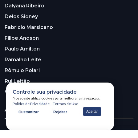
Dalyana Ribeiro
Delos Sidney
Fabricio Marsicano
Filipe Andson
Paulo Amilton
Ramalho Leite
Rômulo Polari
Rui Leitão
Controle sua privacidade
Walter Santos
Nosso site utiliza cookies para melhorar a navegação.
Política de Privacidade
–
Termos de Uso
ASSINE A NOSSA NEWSLETTER!
Aceitar
Customizar
Rejeitar
Receba nossa newsletter