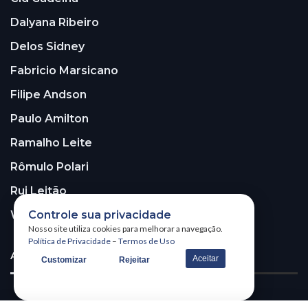
Dalyana Ribeiro
Delos Sidney
Fabricio Marsicano
Filipe Andson
Paulo Amilton
Ramalho Leite
Rômulo Polari
Rui Leitão
Controle sua privacidade
Walter Santos
Nosso site utiliza cookies para melhorar a navegação.
Política de Privacidade
–
Termos de Uso
ASSINE A NOSSA NEWSLETTER!
Aceitar
Customizar
Rejeitar