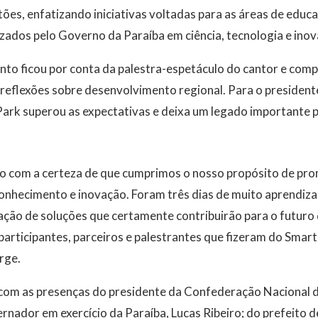
ões, enfatizando iniciativas voltadas para as áreas de edu
izados pelo Governo da Paraíba em ciência, tecnologia e ino
to ficou por conta da palestra-espetáculo do cantor e com
e reflexões sobre desenvolvimento regional. Para o preside
Park superou as expectativas e deixa um legado importante p
o com a certeza de que cumprimos o nosso propósito de pr
conhecimento e inovação. Foram três dias de muito aprendiz
ação de soluções que certamente contribuirão para o futuro
participantes, parceiros e palestrantes que fizeram do Smar
rge.
com as presenças do presidente da Confederação Nacional 
ernador em exercício da Paraíba, Lucas Ribeiro; do prefeito