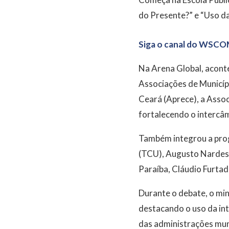
do Presente?” e “Uso da
Siga o canal do WSCO
Na Arena Global, acont
Associações de Municíp
Ceará (Aprece), a Assoc
fortalecendo o intercâm
Também integrou a prog
(TCU), Augusto Nardes, 
Paraíba, Cláudio Furta
Durante o debate, o mi
destacando o uso da inte
das administrações muni