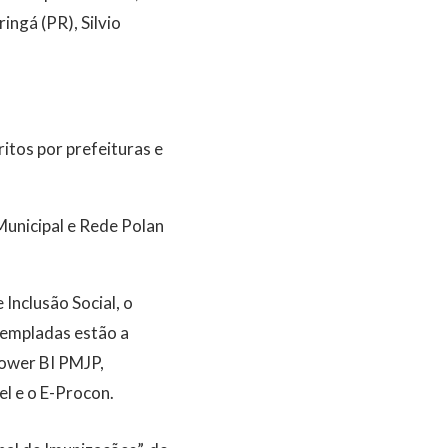
ingá (PR), Silvio
tos por prefeituras e
Municipal e Rede Polan
Inclusão Social, o
ntempladas estão a
ower BI PMJP,
l e o E-Procon.