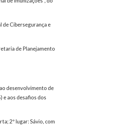
nal de Imunizações”, do
l de Cibersegurança e
ecretaria de Planejamento
a ao desenvolvimento de
 e aos desafios dos
ta; 2º lugar: Sávio, com