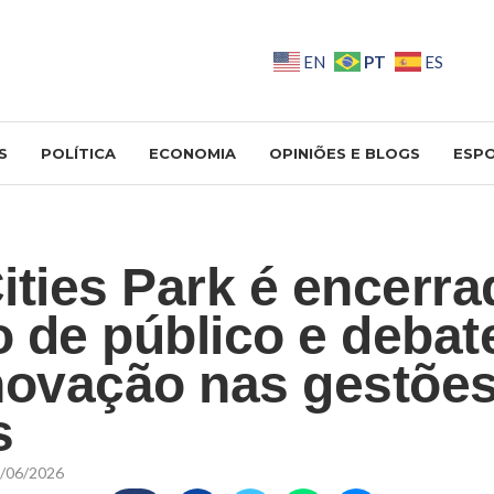
PT
EN
ES
S
POLÍTICA
ECONOMIA
OPINIÕES E BLOGS
ESP
ities Park é encerr
 de público e debat
novação nas gestõe
s
/06/2026