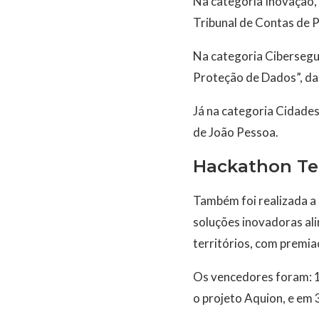
Na categoria Inovação, 
Tribunal de Contas de
Na categoria Cibersegu
Proteção de Dados”, da
Já na categoria Cidades 
de João Pessoa.
Hackathon Ter
Também foi realizada a
soluções inovadoras al
territórios, com premiaç
Os vencedores foram: 1º
o projeto Aquion, e em 