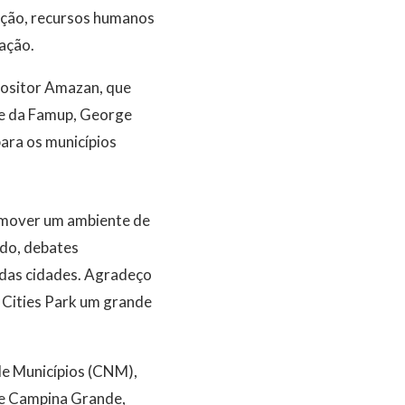
cação, recursos humanos
vação.
positor Amazan, que
nte da Famup, George
ara os municípios
omover um ambiente de
ado, debates
 das cidades. Agradeço
t Cities Park um grande
de Municípios (CNM),
 de Campina Grande,