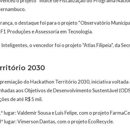
venceu o projeto “Índice de Fiscalização do Programa Nacio
 Pernambuco.
rança, o destaque foi para o projeto “Observatório Municipa
 F1 Produções e Assessoria em Tecnologia.
Inteligentes, o vencedor foi o projeto “Atlas Filipeia”, da S
ritório 2030
 premiação do Hackathon Território 2030, iniciativa voltad
inhadas aos Objetivos de Desenvolvimento Sustentável (ODS)
ões de até R$ 5 mil.
 lugar: Valdemir Sousa e Luis Felipe, com o projeto FarmaCer
3º lugar: Vimerson Dantas, com o projeto EcoRecycle.