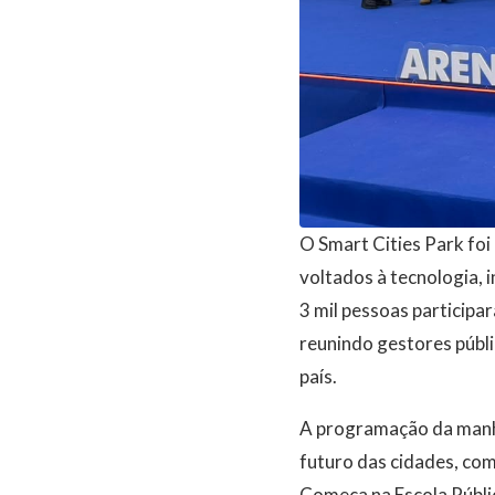
O Smart Cities Park fo
voltados à tecnologia, 
3 mil pessoas participa
reunindo gestores públi
país.
A programação da manhã
futuro das cidades, como
Começa na Escola Públic