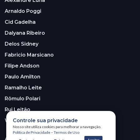
Alexandre Luna
Arnaldo Poggi
Cid Gadelha
Dalyana Ribeiro
Delos Sidney
Fabricio Marsicano
Filipe Andson
Paulo Amilton
Ramalho Leite
Rômulo Polari
Rui Leitão
Walter Santos
Controle sua privacidade
Nosso site utiliza cookies para melhorar a navegação.
Política de Privacidade
–
Termos de Uso
ASSINE A NOSSA NEWSLETTER!