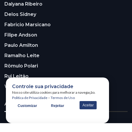
Dalyana Ribeiro
Delos Sidney
Fabricio Marsicano
Filipe Andson
Paulo Amilton
Ramalho Leite
Rômulo Polari
Rui Leitão
Walter Santos
Controle sua privacidade
Nosso site utiliza cookies para melhorar a navegação.
Política de Privacidade
–
Termos de Uso
ASSINE A NOSSA NEWSLETTER!
Aceitar
Customizar
Rejeitar
Receba nossa newsletter