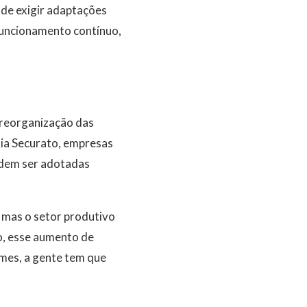
ode exigir adaptações
funcionamento contínuo,
 reorganização das
dia Securato, empresas
odem ser adotadas
, mas o setor produtivo
o, esse aumento de
umes, a gente tem que