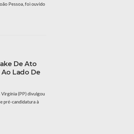
oão Pessoa, foi ouvido
Fake De Ato
 Ao Lado De
 Virgínia (PP) divulgou
de pré-candidatura à