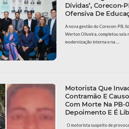
Dívidas’, Corecon-
Ofensiva De Educaç
A nova gestão do Corecon-PB, li
Werton Oliveira, completou seis
modernização interna e na …
Motorista Que Inva
Contramão E Causo
Com Morte Na PB-0
Depoimento E É Li
O motorista suspeito de provoca