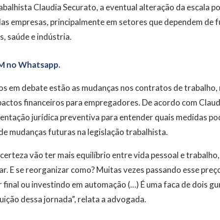
alhista Claudia Securato, a eventual alteração da escala p
das empresas, principalmente em setores que dependem de 
, saúde e indústria.
M no Whatsapp.
tos em debate estão as mudanças nos contratos de trabalho,
mpactos financeiros para empregadores. De acordo com Clau
ientação jurídica preventiva para entender quais medidas p
 de mudanças futuras na legislação trabalhista.
erteza vão ter mais equilíbrio entre vida pessoal e trabalho
zar. E se reorganizar como? Muitas vezes passando esse preç
 final ou investindo em automação (…) É uma faca de dois g
ição dessa jornada”, relata a advogada.