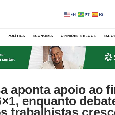
PT
EN
ES
POLÍTICA
ECONOMIA
OPINIÕES E BLOGS
ESPO
a aponta apoio ao f
6×1, enquanto debat
s trabalhistas cresc