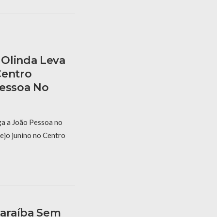
Olinda Leva
Centro
Pessoa No
a a João Pessoa no
ejo junino no Centro
araíba Sem