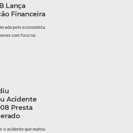
PB Lança
ão Financeira
derada pelo economista
 meses com foco na
diu
u Acidente
08 Presta
berado
r o acidente que matou