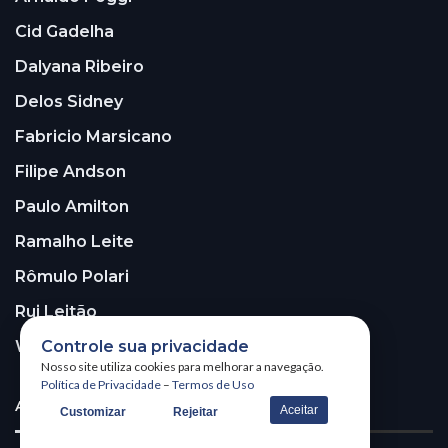
Cid Gadelha
Dalyana Ribeiro
Delos Sidney
Fabricio Marsicano
Filipe Andson
Paulo Amilton
Ramalho Leite
Rômulo Polari
Rui Leitão
Controle sua privacidade
Walter Santos
Nosso site utiliza cookies para melhorar a navegação.
Política de Privacidade
–
Termos de Uso
ASSINE A NOSSA NEWSLETTER!
Aceitar
Customizar
Rejeitar