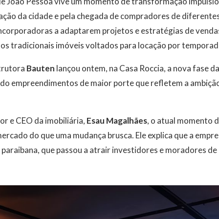
de João Pessoa vive um momento de transformação impulsi
zação da cidade e pela chegada de compradores de diferentes
incorporadoras a adaptarem projetos e estratégias de vend
os tradicionais imóveis voltados para locação por temporad
trutora
Bauten
lançou ontem, na Casa Roccia, a nova fase d
o empreendimentos de maior porte que refletem a ambição
 e CEO da imobiliária,
Esau Magalhães
, o atual momento 
ercado do que uma mudança brusca. Ele explica que a empre
al paraibana, que passou a atrair investidores e moradores de