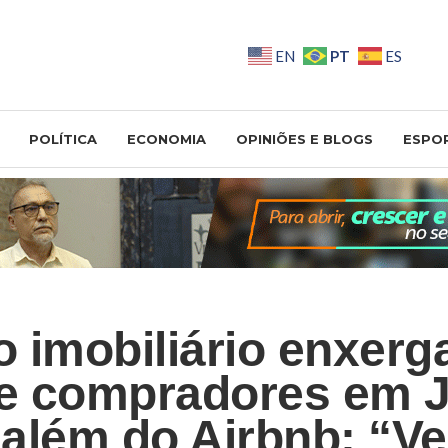
PT
EN
ES
POLÍTICA
ECONOMIA
OPINIÕES E BLOGS
ESPO
 imobiliário enxerg
de compradores em 
além do Airbnb: “V