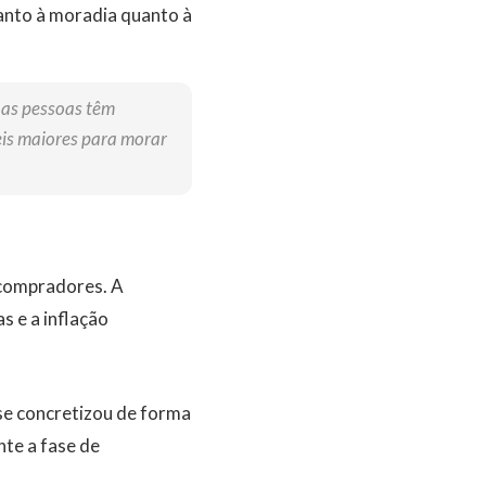
anto à moradia quanto à
s as pessoas têm
eis maiores para morar
 compradores. A
s e a inflação
se concretizou de forma
nte a fase de