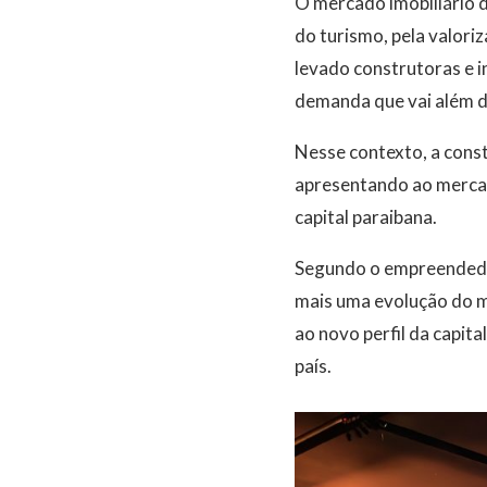
O mercado imobiliário 
do turismo, pela valori
levado construtoras e 
demanda que vai além d
Nesse contexto, a cons
apresentando ao mercad
capital paraibana.
Segundo o empreendedor
mais uma evolução do m
ao novo perfil da capit
país.