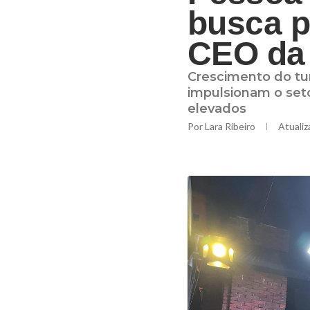
busca p
CEO da
Crescimento do tu
impulsionam o seto
elevados
Por
Lara Ribeiro
Atualiz