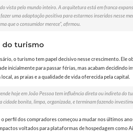
do vista pelo mundo inteiro. A arquitetura está em franca expansã
fazer uma adaptação positiva para estarmos inseridos nesse me
rma que o consumidor merece”, afirmou.
 do turismo
ário, o turismo tem papel decisivo nesse crescimento. Ele o
ade inicialmente para passar férias, mas acabam decidindo i
ocal, as praias e a qualidade de vida oferecida pela capital.
vende hoje em João Pessoa tem influência direta ou indireta do t
a cidade bonita, limpa, organizada, e terminam fazendo investim
 o perfil dos compradores começou a mudar nos últimos anos
mpactos voltados para plataformas de hospedagem como Ai