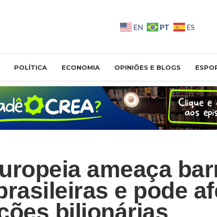
PT
EN
ES
POLÍTICA
ECONOMIA
OPINIÕES E BLOGS
ESPO
uropeia ameaça bar
rasileiras e pode af
ções bilionárias