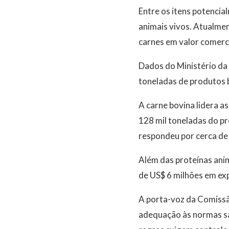
Entre os itens potencia
animais vivos. Atualmen
carnes em valor comerci
Dados do Ministério da
toneladas de produtos 
A carne bovina lidera a
128 mil toneladas do pr
respondeu por cerca de
Além das proteínas ani
de US$ 6 milhões em exp
A porta-voz da Comissão
adequação às normas san