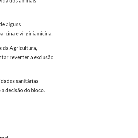
vida dos animais
 de alguns
rcina e virginiamicina.
s da Agricultura,
tar reverter a exclusão
dades sanitárias
 a decisão do bloco.
imal