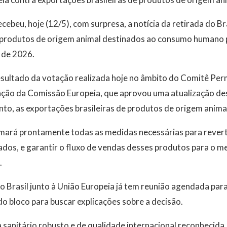
cebeu, hoje (12/5), com surpresa, a notícia da retirada do Bra
 produtos de origem animal destinados ao consumo humano p
 de 2026.
esultado da votação realizada hoje no âmbito do Comitê Per
ação da Comissão Europeia, que aprovou uma atualização des
nto, as exportações brasileiras de produtos de origem ani
mará prontamente todas as medidas necessárias para reverte
izados, e garantir o fluxo de vendas desses produtos para o 
.
o Brasil junto à União Europeia já tem reunião agendada par
do bloco para buscar explicações sobre a decisão.
sanitário robusto e de qualidade internacional reconhecida, 