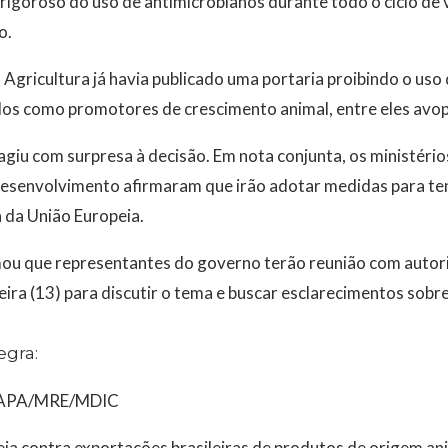
rigoroso do uso de antimicrobianos durante todo o ciclo de 
o.
a Agricultura já havia publicado uma portaria proibindo o uso
dos como promotores de crescimento animal, entre eles avopa
agiu com surpresa à decisão. Em nota conjunta, os ministério
Desenvolvimento afirmaram que irão adotar medidas para ten
ia da União Europeia.
ou que representantes do governo terão reunião com autori
eira (13) para discutir o tema e buscar esclarecimentos sobre
egra:
APA/MRE/MDIC
ia contra exportações brasileiras de produtos de origem an