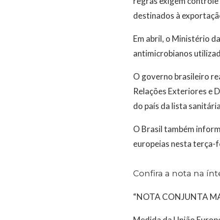
regras exigem controle 
destinados à exportaçã
Em abril, o Ministério d
antimicrobianos utiliza
O governo brasileiro re
Relações Exteriores e 
do país da lista sanitár
O Brasil também inform
europeias nesta terça-f
Confira a nota na ínt
“NOTA CONJUNTA M
Medida da União Europe