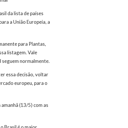
sil da lista de países
ara a União Europeia, a
manente para Plantas,
sa listagem. Vale
mal seguem normalmente.
r essa decisão, voltar
mercado europeu, para o
a amanhã (13/5) com as
o Brasil é o maior