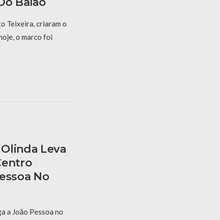
Do Baião
 Teixeira, criaram o
hoje, o marco foi
Olinda Leva
Centro
Pessoa No
a a João Pessoa no