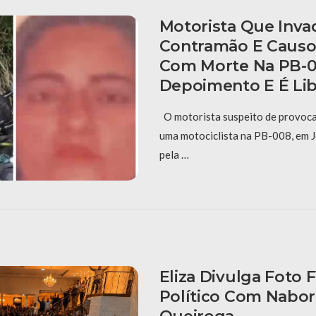
Motorista Que Inva
Contramão E Causo
Com Morte Na PB-0
Depoimento E É Li
O motorista suspeito de provoca
uma motociclista na PB-008, em J
pela …
Eliza Divulga Foto 
Político Com Nabor