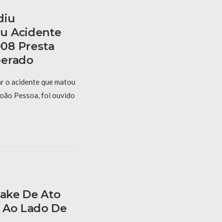
diu
u Acidente
08 Presta
berado
r o acidente que matou
oão Pessoa, foi ouvido
Fake De Ato
 Ao Lado De