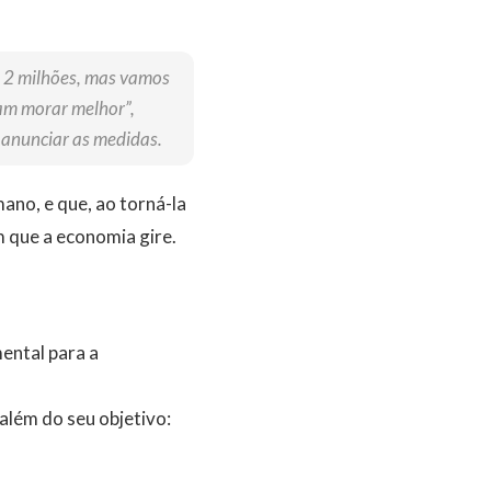
s 2 milhões, mas vamos
am morar melhor”,
o anunciar as medidas.
ano, e que, ao torná-la
om que a economia gire.
ental para a
além do seu objetivo: