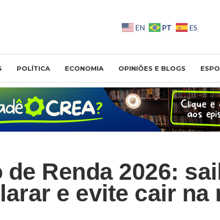
PT
EN
ES
S
POLÍTICA
ECONOMIA
OPINIÕES E BLOGS
ESPO
 de Renda 2026: sai
arar e evite cair na