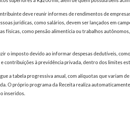
tos superiores a R$200 mil, além de quem possuía bens acim
ntribuinte deve reunir informes de rendimentos de empresas
ssoas jurídicas, como salários, devem ser lançados em camp
as físicas, como pensão alimentícia ou trabalhos autônomos
zir o imposto devido ao informar despesas dedutíveis, com
 contribuições à previdência privada, dentro dos limites es
gue a tabela progressiva anual, com alíquotas que variam de
da. O próprio programa da Receita realiza automaticamente 
o inseridos.