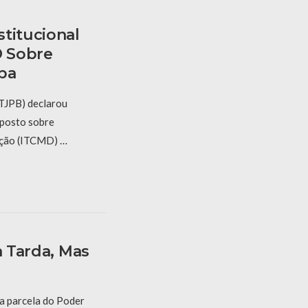
titucional
 Sobre
ba
(TJPB) declarou
mposto sobre
ação (ITCMD) …
a Tarda, Mas
a parcela do Poder