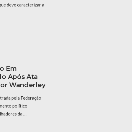
que deve caracterizar a
to Em
do Após Ata
bor Wanderley
strada pela Federação
mento político
lhadores da …