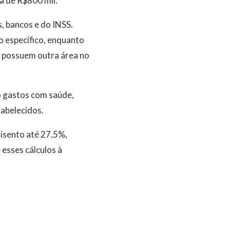
a de R$800 mil.
, bancos e do INSS.
o específico, enquanto
, possuem outra área no
o gastos com saúde,
tabelecidos.
 isento até 27,5%,
esses cálculos à