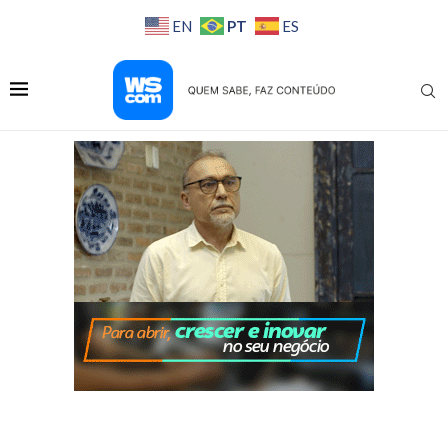
PT
EN
ES