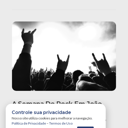
A Semana Do Rock Em João
Pessoa Promete Um Dos
Controle sua privacidade
Maiores Finais De Semana Do
Nosso site utiliza cookies para melhorar a navegação.
Política de Privacidade
–
Termos de Uso
Ano!