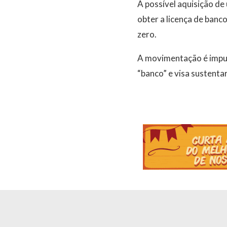
A possível aquisição de
obter a licença de banc
zero.
A movimentação é impul
“banco” e visa sustentar