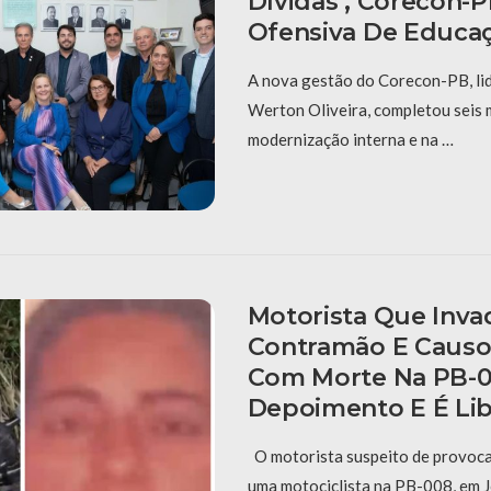
Dívidas’, Corecon-
Ofensiva De Educaç
A nova gestão do Corecon-PB, li
Werton Oliveira, completou seis
modernização interna e na …
Motorista Que Inva
Contramão E Causo
Com Morte Na PB-0
Depoimento E É Li
O motorista suspeito de provoca
uma motociclista na PB-008, em J