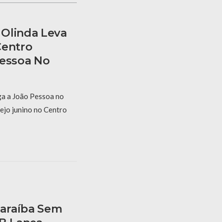
Olinda Leva
Centro
Pessoa No
a a João Pessoa no
ejo junino no Centro
araíba Sem