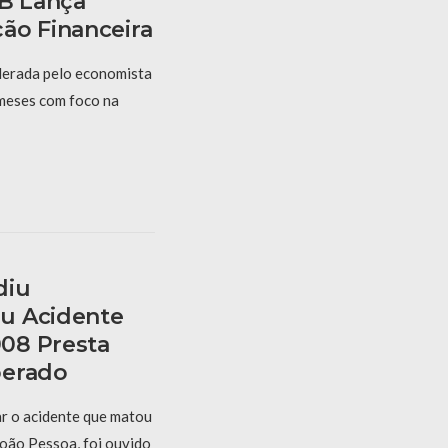
PB Lança
ão Financeira
derada pelo economista
 meses com foco na
diu
u Acidente
08 Presta
berado
r o acidente que matou
oão Pessoa, foi ouvido