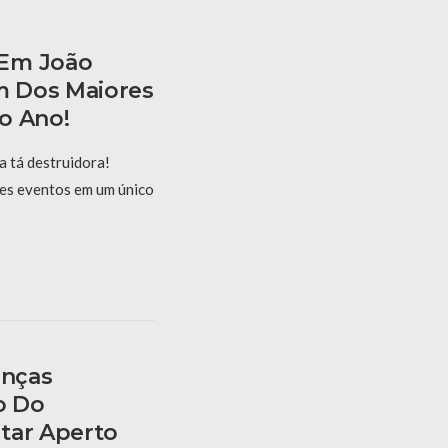
 Em João
 Dos Maiores
o Ano!
 tá destruidora!
es eventos em um único
anças
o Do
tar Aperto