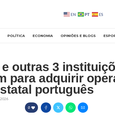
PT
EN
ES
POLÍTICA
ECONOMIA
OPINIÕES E BLOGS
ESPO
e outras 3 instituiç
 para adquirir oper
statal português
/2026
0