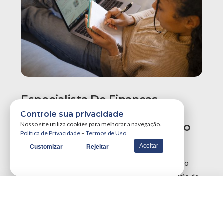
Especialista De Finanças
Recomenda Revisão Do
Controle sua privacidade
Orçamento Para Evitar Aperto
Nosso site utiliza cookies para melhorar a navegação.
Política de Privacidade
–
Termos de Uso
No Fim Do Ano
Aceitar
Customizar
Rejeitar
Especialistas em finanças recomendam uma revisão
urgente no planejamento orçamentário neste início de
segundo semestre para reajustar metas perdidas e …
VER MAIS NOTÍCIAS