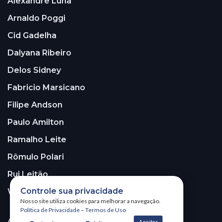
Alexandre Luna
Arnaldo Poggi
Cid Gadelha
Dalyana Ribeiro
Delos Sidney
Fabricio Marsicano
Filipe Andson
Paulo Amilton
Ramalho Leite
Rômulo Polari
Rui Leitão
Controle sua privacidade
Walter Santos
Nosso site utiliza cookies para melhorar a navegação.
Política de Privacidade
–
Termos de Uso
ASSINE A NOSSA NEWSLETTER!