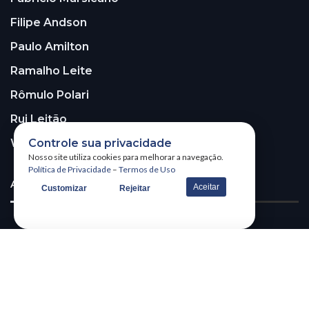
Filipe Andson
Paulo Amilton
Ramalho Leite
Rômulo Polari
Rui Leitão
Controle sua privacidade
Walter Santos
Nosso site utiliza cookies para melhorar a navegação.
Política de Privacidade
–
Termos de Uso
ASSINE A NOSSA NEWSLETTER!
Aceitar
Customizar
Rejeitar
Receba nossa newsletter