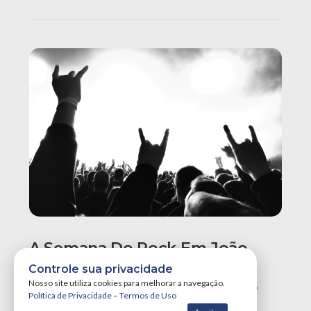
A Semana Do Rock Em João
Pessoa Promete Um Dos
Controle sua privacidade
Maiores Finais De Semana Do
Nosso site utiliza cookies para melhorar a navegação.
Política de Privacidade
–
Termos de Uso
Ano!