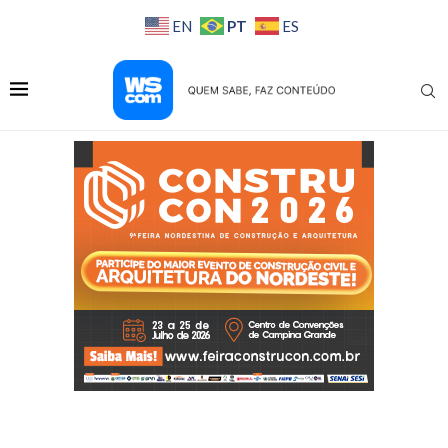
PT
EN
ES