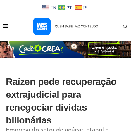
PT
EN
ES
Raízen pede recuperação
extrajudicial para
renegociar dívidas
bilionárias
Empresa do setor de açúcar, etanol e