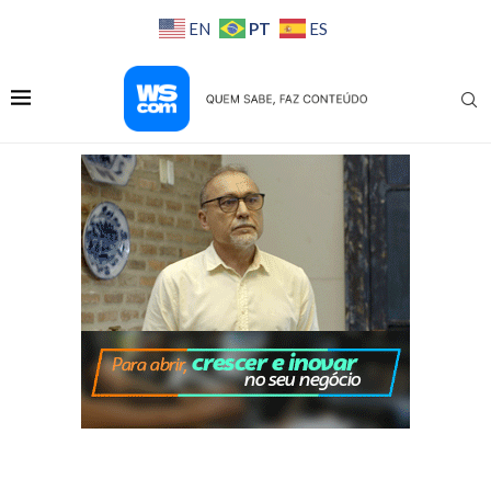
PT
EN
ES