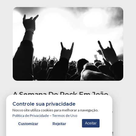
A Semana Do Rock Em João
Pessoa Promete Um Dos
Controle sua privacidade
Maiores Finais De Semana Do
Nosso site utiliza cookies para melhorar a navegação.
Política de Privacidade
–
Termos de Uso
Ano!
Aceitar
Customizar
Rejeitar
A Semana do Rock em João Pessoa tá destruidora!