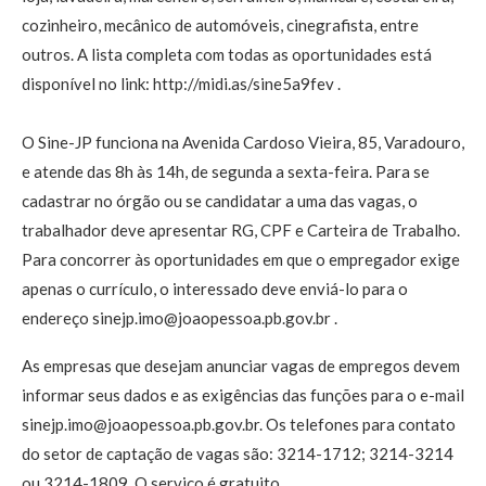
cozinheiro, mecânico de automóveis, cinegrafista, entre
outros. A lista completa com todas as oportunidades está
disponível no link: http://midi.as/sine5a9fev .
O Sine-JP funciona na Avenida Cardoso Vieira, 85, Varadouro,
e atende das 8h às 14h, de segunda a sexta-feira. Para se
cadastrar no órgão ou se candidatar a uma das vagas, o
trabalhador deve apresentar RG, CPF e Carteira de Trabalho.
Para concorrer às oportunidades em que o empregador exige
apenas o currículo, o interessado deve enviá-lo para o
endereço sinejp.imo@joaopessoa.pb.gov.br .
As empresas que desejam anunciar vagas de empregos devem
informar seus dados e as exigências das funções para o e-mail
sinejp.imo@joaopessoa.pb.gov.br. Os telefones para contato
do setor de captação de vagas são: 3214-1712; 3214-3214
ou 3214-1809. O serviço é gratuito.