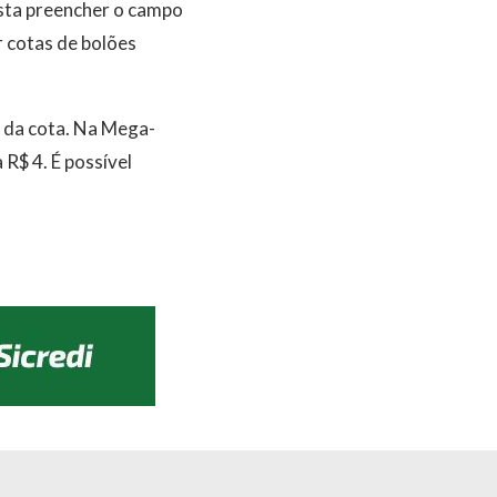
asta preencher o campo
r cotas de bolões
r da cota. Na Mega-
R$ 4. É possível