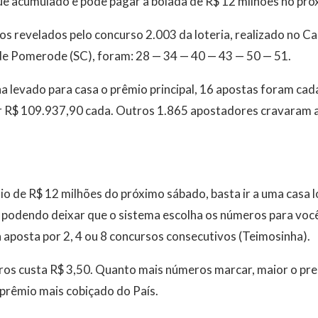
ue acumulado e pode pagar a bolada de R$ 12 milhões no pró
s revelados pelo concurso 2.003 da loteria, realizado no C
de Pomerode (SC), foram: 28 — 34 — 40 — 43 — 50 — 51.
 levado para casa o prêmio principal, 16 apostas foram cad
er R$ 109.937,90 cada. Outros 1.865 apostadores cravaram 
o de R$ 12 milhões do próximo sábado, basta ir a uma casa lo
 podendo deixar que o sistema escolha os números para você
aposta por 2, 4 ou 8 concursos consecutivos (Teimosinha).
ros custa R$ 3,50. Quanto mais números marcar, maior o pre
 prêmio mais cobiçado do País.