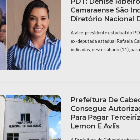
PDT: Denise Ribeiro
Camaraense São In
Diretório Nacional 
A vice-presidente estadual do PDT
ex-deputada estadual Rafaela C
indicadas, neste sábado (11), para
Prefeitura De Cabe
Consegue Autorizaç
Para Pagar Terceiri
Lemon E Avlis
A Prefeitura de Cabedelo obteve a