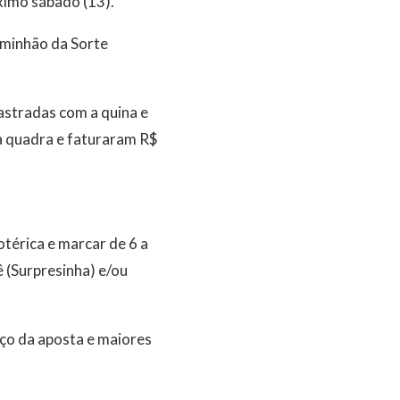
ximo sábado (13).
aminhão da Sorte
astradas com a quina e
a quadra e faturaram R$
térica e marcar de 6 a
 (Surpresinha) e/ou
ço da aposta e maiores