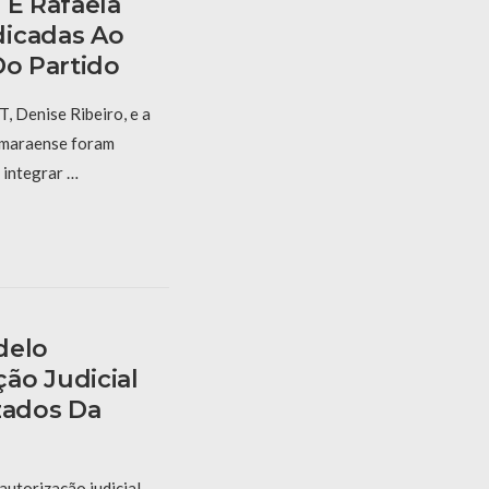
 E Rafaela
dicadas Ao
Do Partido
, Denise Ribeiro, e a
amaraense foram
 integrar …
delo
ão Judicial
zados Da
utorização judicial,