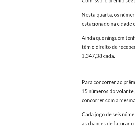
Com isso, o prêmio seg
Nesta quarta, os número
estacionado na cidade 
Ainda que ninguém tenha
têm o direito de receb
1.347,38 cada.
Para concorrer ao prêmi
15 números do volante,
concorrer com a mesma 
Cada jogo de seis núme
as chances de faturar o