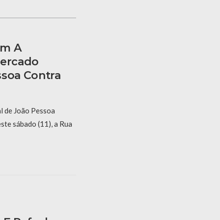
am A
Mercado
ssoa Contra
l de João Pessoa
este sábado (11), a Rua