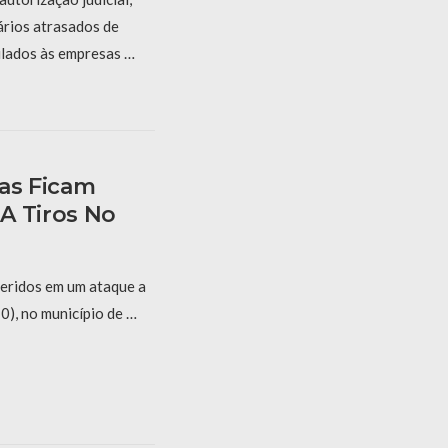
ários atrasados de
ulados às empresas …
ças Ficam
A Tiros No
feridos em um ataque a
10), no município de …