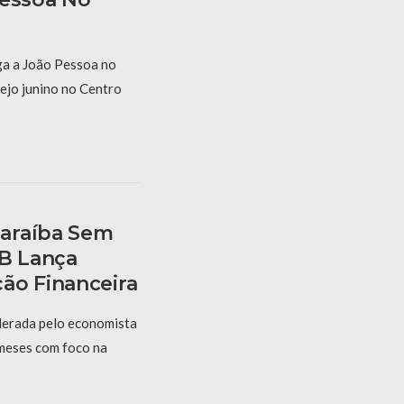
a a João Pessoa no
ejo junino no Centro
araíba Sem
PB Lança
ão Financeira
derada pelo economista
 meses com foco na