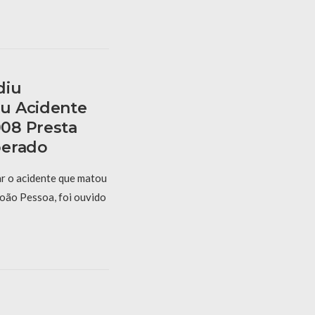
diu
u Acidente
08 Presta
berado
r o acidente que matou
oão Pessoa, foi ouvido