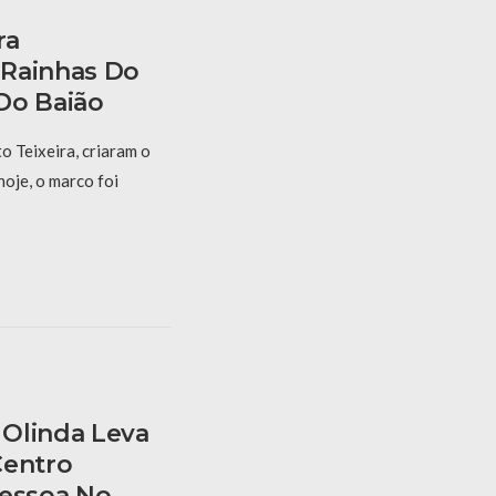
ra
 Rainhas Do
Do Baião
 Teixeira, criaram o
hoje, o marco foi
Olinda Leva
Centro
Pessoa No