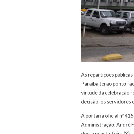
As repartições públicas
Paraíba terão ponto fac
virtude da celebração r
decisão, os servidores
A portaria oficial nº 4
Administração, André Fr
desta quarta-feira (3).