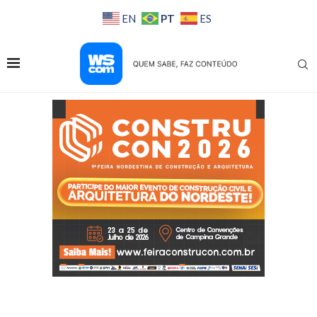
PT
EN
ES