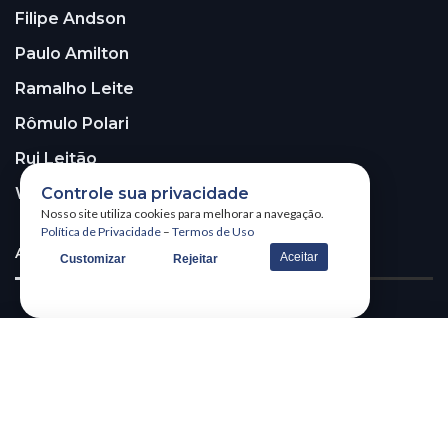
Filipe Andson
Paulo Amilton
Ramalho Leite
Rômulo Polari
Rui Leitão
Controle sua privacidade
Walter Santos
Nosso site utiliza cookies para melhorar a navegação.
Política de Privacidade
–
Termos de Uso
ASSINE A NOSSA NEWSLETTER!
Aceitar
Customizar
Rejeitar
Receba nossa newsletter
@2026 – All Right Reserved. WSCOM